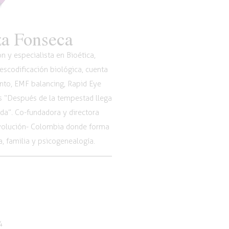
a Fonseca
 y especialista en Bioética,
scodificación biológica, cuenta
nto, EMF balancing, Rapid Eye
os “Después de la tempestad llega
vida”. Co-fundadora y directora
Evolución- Colombia donde forma
, familia y psicogenealogía.
4