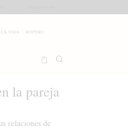
Solicitar una cita
895
 LA VIDA
ROPERO
0
n la pareja
us relaciones de