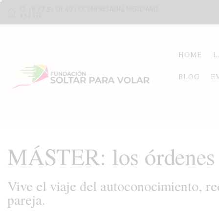
CL 18 77 51 OF 403 CC EMPRESARIAL MERIDIANO
13 ESTE
HOME
L
BLOG
E
MÁSTER: los órdenes y
Vive el viaje del autoconocimiento, re
pareja.