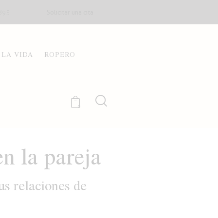
Solicitar una cita
895
 LA VIDA
ROPERO
0
n la pareja
us relaciones de