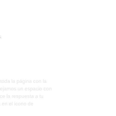
4
toda la página con la
 dejamos un espacio con
ece la respuesta a tu
k
en el ícono de