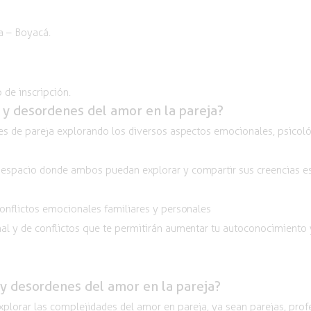
va – Boyacá.
 de inscripción.
s y desordenes del amor en la pareja?
s de pareja explorando los diversos aspectos emocionales, psicológ
spacio donde ambos puedan explorar y compartir sus creencias espi
onflictos emocionales familiares y personales
al y de
conflictos que te permitirán aumentar tu autoconocimiento y
s y desordenes del amor en la pareja?
plorar las complejidades del amor en pareja, ya sean parejas, prof