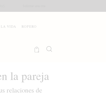
Solicitar una cita
895
 LA VIDA
ROPERO
0
n la pareja
us relaciones de