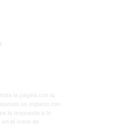
4
toda la página con la
 dejamos un espacio con
ece la respuesta a tu
k
en el ícono de