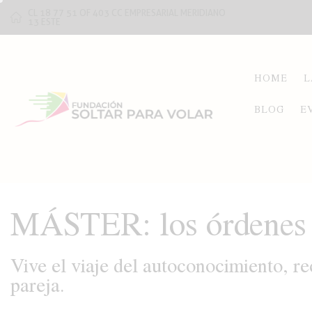
CL 18 77 51 OF 403 CC EMPRESARIAL MERIDIANO
13 ESTE
HOME
L
BLOG
E
MÁSTER: los órdenes y
Vive el viaje del autoconocimiento, re
pareja.