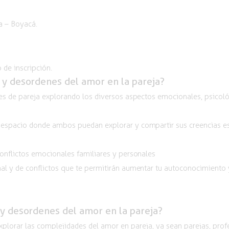
va – Boyacá.
 de inscripción.
s y desordenes del amor en la pareja?
s de pareja explorando los diversos aspectos emocionales, psicológ
spacio donde ambos puedan explorar y compartir sus creencias espi
onflictos emocionales familiares y personales
al y de
conflictos que te permitirán aumentar tu autoconocimiento y
s y desordenes del amor en la pareja?
plorar las complejidades del amor en pareja, ya sean parejas, prof