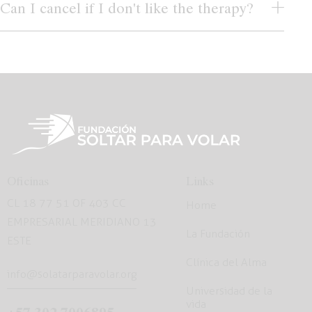
Can I cancel if I don't like the therapy?
Oficinas
Links
CL 18 77 51 OF 403 CC
Home
EMPRESARIAL MERIDIANO 13
La Fundación
ESTE
Clínica del Alma
info@solatarparavolar.org
Universidad de la
vida
+57 302 7006895