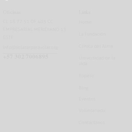
Oficinas
Links
CL 18 77 51 OF 403 CC
Home
EMPRESARIAL MERIDIANO 13
La Fundación
ESTE
Clínica del Alma
info@solatarparavolar.org
+57 302 7006895
Universidad de la
vida
Ropero
Blog
Eventos
Voluntariado
Contáctanos