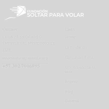
Oficinas
Links
CL 18 77 51 OF 403 CC
Home
EMPRESARIAL MERIDIANO 13
La Fundación
ESTE
Clínica del Alma
info@solatarparavolar.org
+57 302 7006895
Universidad de la
vida
Ropero
Blog
Eventos