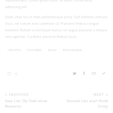
reprehenderit. Lorem ipsum dolor sit amet, consectetur
adipiscing elit.
Etiam vitae leo et diam pellentesque porta. Sed eleifend ultricies
risus, vel rutrum erat commodo ut. Praesent finibus congue
euismod. Nullam scelerisque massa vel augue placerat, a tempor
sem egestas. Curabitur placerat finibus lacus.
CREATIVE
FEATURED
IDEAS
WITH SIDEBAR
0
PREVIOUS
NEXT
Inner Life: The Truth About
Stressful Jobs aren’t Worth
Memories
Doing