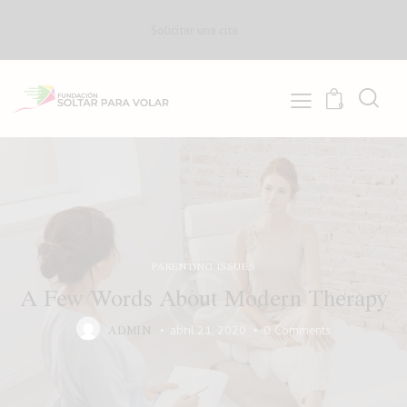
Solicitar una cita
0
PARENTING ISSUES
A Few Words About Modern Therapy
ADMIN
abril 21, 2020
0
Comments