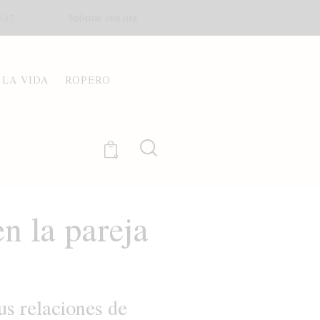
Solicitar una cita
895
 LA VIDA
ROPERO
0
n la pareja
us relaciones de