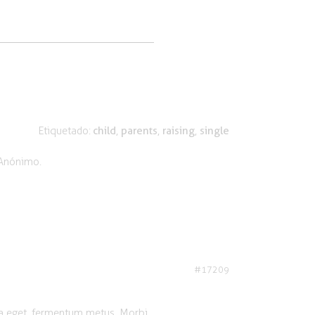
Etiquetado:
child
,
parents
,
raising
,
single
Anónimo
.
#17209
 a eget, fermentum metus. Morbi