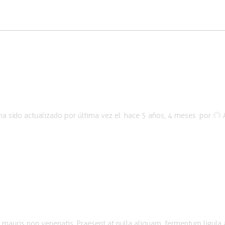
ha sido actualizado por última vez el
hace 5 años, 4 meses
por
 mauris non venenatis. Praesent at nulla aliquam, fermentum ligula