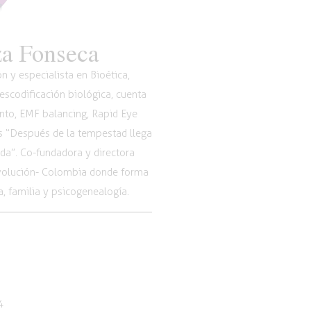
a Fonseca
 y especialista en Bioética,
scodificación biológica, cuenta
nto, EMF balancing, Rapid Eye
os “Después de la tempestad llega
vida”. Co-fundadora y directora
Evolución- Colombia donde forma
, familia y psicogenealogía.
4