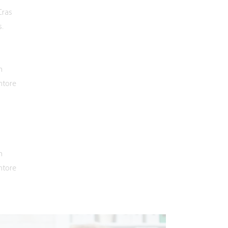
Cras
s.
m
ntore
m
ntore