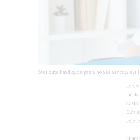
Stet clita kasd gubergren, no sea sanctus est 
Lorem 
incidi
nostru
Duis a
adipisc
Etiam 