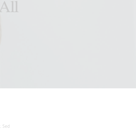
All
. Sed