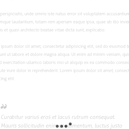
 perspiciatis, unde omnis iste natus error sit voluptatem accusantiu
mque laudantium, totam rem aperiam eaque ipsa, quae ab illo inve
tis et quasi architecto beatae vitae dicta sunt, explicabo.
ipsum dolor sit amet, consectetur adipisicing elit, sed do eiusmod
dunt ut labore et dolore magna aliqua. Ut enim ad minim veniam, qui
d exercitation ullamco laboris nisi ut aliquip ex ea commodo conse
ute irure dolor in reprehenderit. Lorem ipsum dolor sit amet, consec
ing elit.
Curabitur varius eros et lacus rutrum consequat.
Mauris sollicitudin enim condimentum, luctus justo