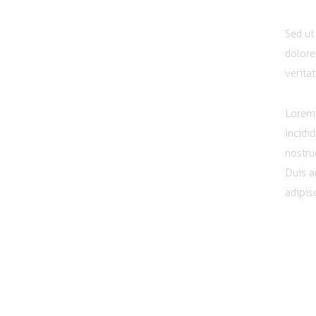
Sed ut
dolore
verita
Lorem 
incidi
nostru
Duis a
adipisc