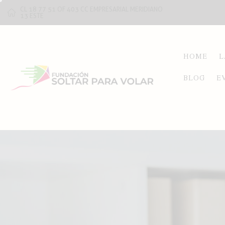
CL 18 77 51 OF 403 CC EMPRESARIAL MERIDIANO
13 ESTE
HOME
L
BLOG
E