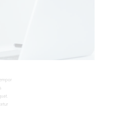
 tempor
s
quat.
tetur