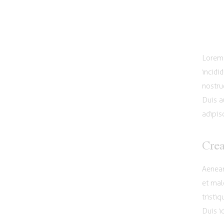
Lorem 
incidi
nostru
Duis a
adipisc
Crea
Aenean
et mal
tristi
Duis id