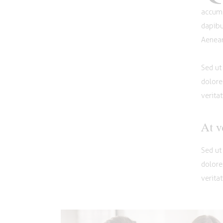
accums
dapibu
Aenean
Sed ut
dolore
verita
At v
Sed ut
dolore
veritat