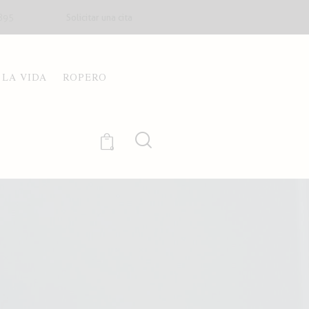
Solicitar una cita
895
 LA VIDA
ROPERO
0