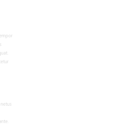
 tempor
s
quat.
tetur
 netus
ante.