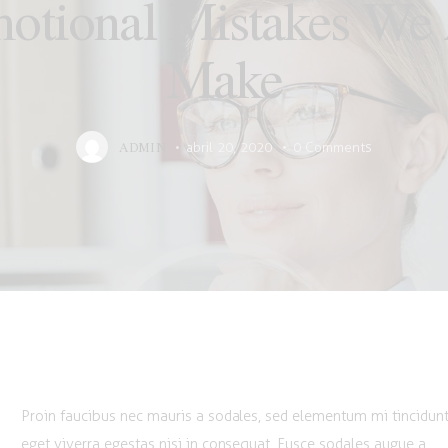
otional Mistakes We 
Make
ADMIN
abril 20, 2020
0
Comments
Proin faucibus nec mauris a sodales, sed elementum mi tincidunt
eget viverra egestas nisi in consequat. Fusce sodales augue a