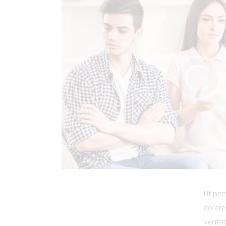
Ut per
dolore
verita