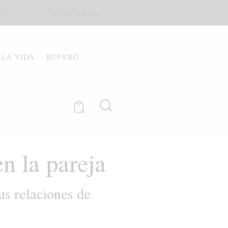
Solicitar una cita
895
 LA VIDA
ROPERO
0
n la pareja
us relaciones de