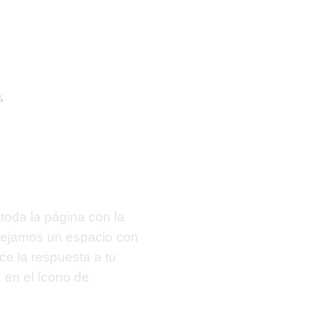
4
toda la página con la
 dejamos un espacio con
ece la respuesta a tu
k
en el ícono de