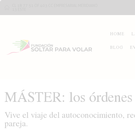
CL 18 77 51 OF 403 CC EMPRESARIAL MERIDIANO
13 ESTE
HOME
L
BLOG
E
MÁSTER: los órdenes y
Vive el viaje del autoconocimiento, re
pareja.