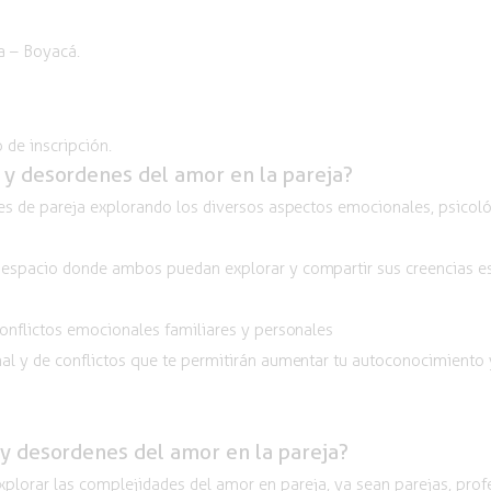
va – Boyacá.
 de inscripción.
s y desordenes del amor en la pareja?
s de pareja explorando los diversos aspectos emocionales, psicológ
spacio donde ambos puedan explorar y compartir sus creencias espi
onflictos emocionales familiares y personales
al y de
conflictos que te permitirán aumentar tu autoconocimiento y
s y desordenes del amor en la pareja?
plorar las complejidades del amor en pareja, ya sean parejas, prof