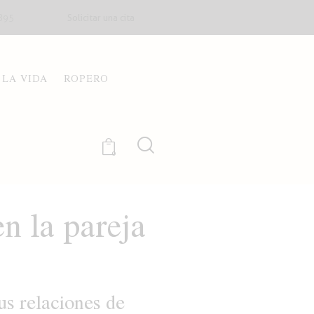
Solicitar una cita
895
 LA VIDA
ROPERO
0
n la pareja
us relaciones de