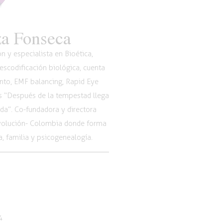
a Fonseca
 y especialista en Bioética,
scodificación biológica, cuenta
nto, EMF balancing, Rapid Eye
os “Después de la tempestad llega
vida”. Co-fundadora y directora
Evolución- Colombia donde forma
, familia y psicogenealogía.
4